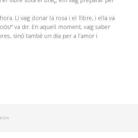
 el llibre sota el braç, em vaig preparar per
a. Li vaig donar la rosa i el llibre, i ella va
ciós!” va dir. En aquell moment, vaig saber
bres, sinó també un dia per a l’amor i
SIGN