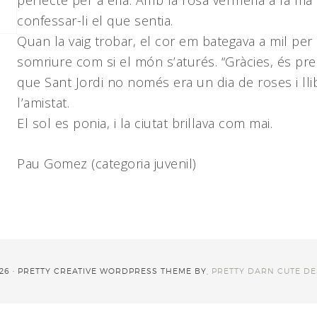
perfecte per a ella. Amb la rosa vermella a la mà i
confessar-li el que sentia.
Quan la vaig trobar, el cor em bategava a mil per hor
somriure com si el món s’aturés. “Gràcies, és pre
que Sant Jordi no només era un dia de roses i lli
l’amistat.
El sol es ponia, i la ciutat brillava com mai.
Pau Gomez (categoria juvenil)
26 · PRETTY CREATIVE WORDPRESS THEME BY,
PRETTY DARN CUTE DE