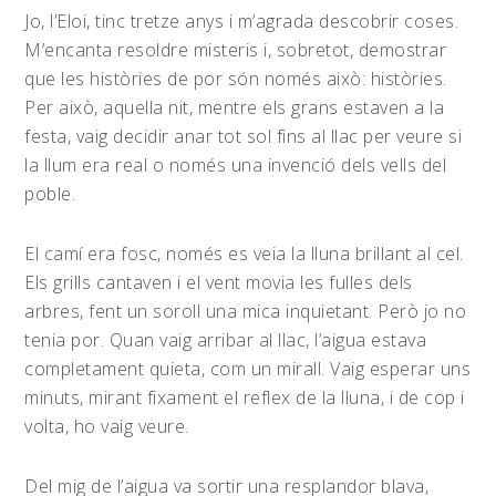
Jo, l’Eloi, tinc tretze anys i m’agrada descobrir coses.
M’encanta resoldre misteris i, sobretot, demostrar
que les històries de por són només això: històries.
Per això, aquella nit, mentre els grans estaven a la
festa, vaig decidir anar tot sol fins al llac per veure si
la llum era real o només una invenció dels vells del
poble.
El camí era fosc, només es veia la lluna brillant al cel.
Els grills cantaven i el vent movia les fulles dels
arbres, fent un soroll una mica inquietant. Però jo no
tenia por. Quan vaig arribar al llac, l’aigua estava
completament quieta, com un mirall. Vaig esperar uns
minuts, mirant fixament el reflex de la lluna, i de cop i
volta, ho vaig veure.
Del mig de l’aigua va sortir una resplandor blava,