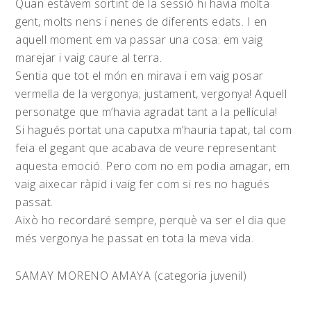
Quan estàvem sortint de la sessió hi havia molta
gent, molts nens i nenes de diferents edats. I en
aquell moment em va passar una cosa: em vaig
marejar i vaig caure al terra.
Sentia que tot el món en mirava i em vaig posar
vermella de la vergonya; justament, vergonya! Aquell
personatge que m’havia agradat tant a la pel·lícula!
Si hagués portat una caputxa m’hauria tapat, tal com
feia el gegant que acabava de veure representant
aquesta emoció. Pero com no em podia amagar, em
vaig aixecar ràpid i vaig fer com si res no hagués
passat.
Això ho recordaré sempre, perquè va ser el dia que
més vergonya he passat en tota la meva vida.
SAMAY MORENO AMAYA (categoria juvenil)