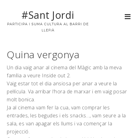
#Sant Jordi
PARTICIPA I SUMA CULTURA AL BARRI DE
LLEFIÀ
Quina vergonya
Un dia vaig anar al cinema del Màgic amb la meva
família a veure Inside out 2.
Vaig estar tot el dia ansiosa per anar a veure la
pel·lícula. Va arribar l’hora de marxar i em vaig posar
molt bonica.
Ja al cinema vam fer la cua, vam comprar les
entrades, les begudes i els snacks…, vam seure a la
sala, es van apagar els llums i va començar la
projecció.