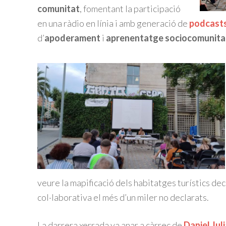
comunitat
, fomentant la participació
en una ràdio en línia i amb generació de
podcast
d’
apoderament
i
aprenentatge sociocomunita
veure la mapificació dels habitatges turístics dec
col·laborativa el més d’un miler no declarats.
La darrera xerrada va anar a càrrec de
Daniel Jul