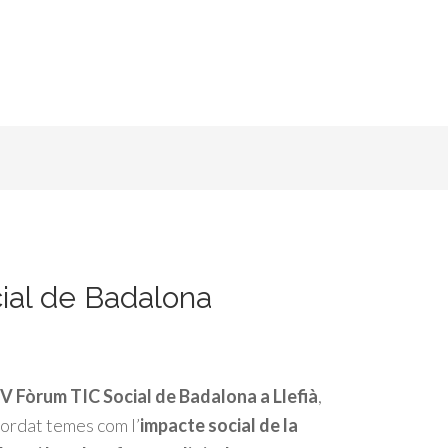
ial de Badalona
V Fòrum TIC Social de Badalona a Llefià
,
ordat temes com l’
impacte social de la