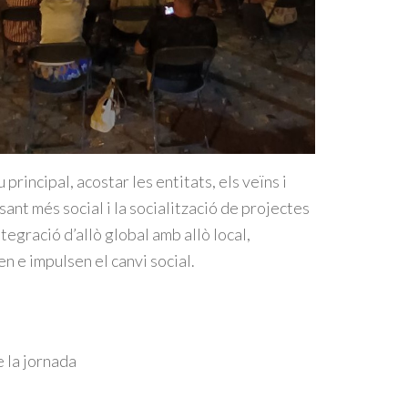
rincipal, acostar les entitats, els veïns i
ant més social i la socialització de projectes
ntegració d’allò global amb allò local,
n e impulsen el canvi social.
 la jornada