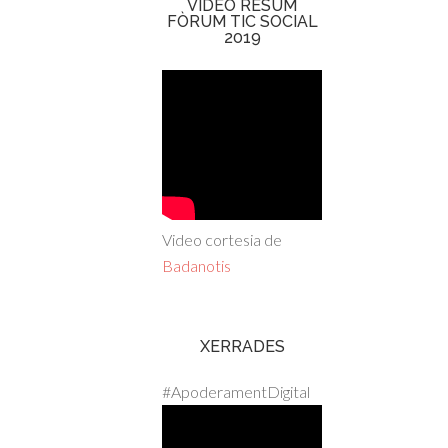
VIDEO RESUM
FÒRUM TIC SOCIAL
2019
Video cortesia de
Badanotis
XERRADES
#ApoderamentDigital