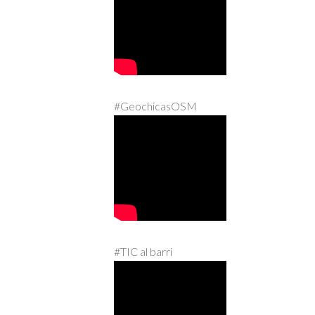
#GeochicasOSM
#TIC al barri