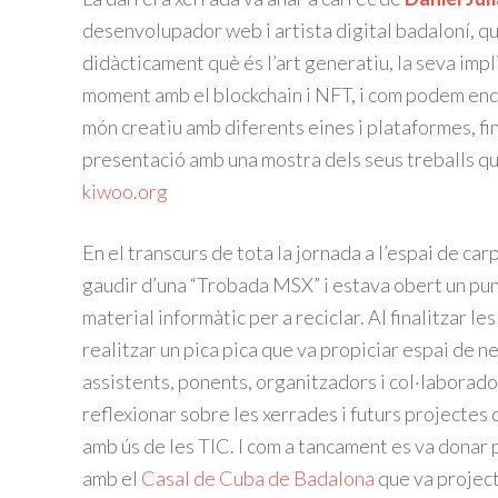
desenvolupador web i artista digital badaloní, qu
didàcticament què és l’art generatiu, la seva impl
moment amb el blockchain i NFT, i com podem end
món creatiu amb diferents eines i plataformes, fin
presentació amb una mostra dels seus treballs q
kiwoo.org
En el transcurs de tota la jornada a l’espai de ca
gaudir d’una “Trobada MSX” i estava obert un pun
material informàtic per a reciclar. Al finalitzar le
realitzar un pica pica que va propiciar espai de n
assistents, ponents, organitzadors i col·laborado
reflexionar sobre les xerrades i futurs projectes 
amb ús de les TIC. I com a tancament es va donar 
amb el
Casal de Cuba de Badalona
que va project