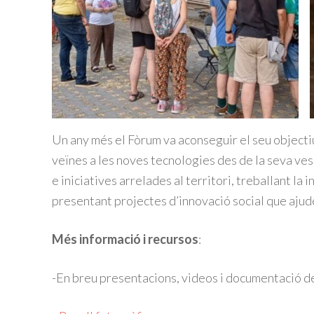
Un any més el Fòrum va aconseguir el seu objectiu p
veïnes a les noves tecnologies des de la seva vess
e iniciatives arrelades al territori, treballant la i
presentant projectes d’innovació social que ajude
Més informació i recursos
:
-En breu presentacions, videos i documentació de