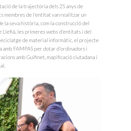
ació de la trajectòria dels 25 anys de
s membres de l’entitat van realitzar un
 la seva història, com la construcció del
 Llefià, les primeres webs d’entitats i del
 reciclatge de material informàtic, el projecte
 amb FAMPAS per dotar d’ordinadors i
oracions amb Guifinet, mapificació ciutadana i
al.