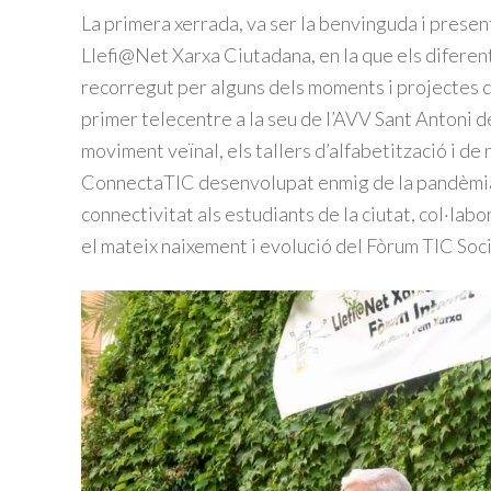
La primera xerrada, va ser la benvinguda i present
Llefi@Net Xarxa Ciutadana, en la que els diferent
recorregut per alguns dels moments i projectes de
primer telecentre a la seu de l’AVV Sant Antoni de
moviment veïnal, els tallers d’alfabetització i de
ConnectaTIC desenvolupat enmig de la pandèmia
connectivitat als estudiants de la ciutat, col·lab
el mateix naixement i evolució del Fòrum TIC Soci