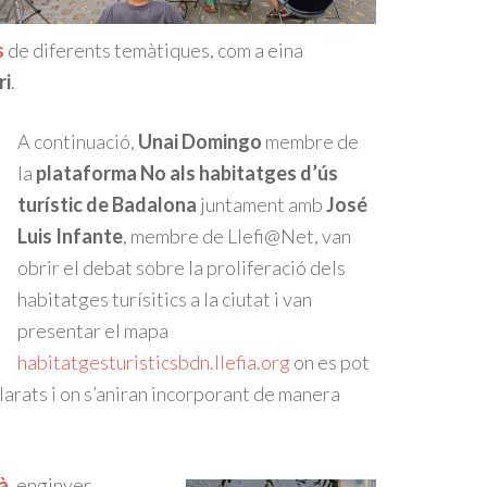
s
de diferents temàtiques, com a eina
ri
.
A continuació,
Unai Domingo
membre de
la
plataforma No als habitatges d’ús
turístic de Badalona
juntament amb
José
Luis Infante
, membre de Llefi@Net, van
obrir el debat sobre la proliferació dels
habitatges turísitics a la ciutat i van
presentar el mapa
habitatgesturisticsbdn.llefia.org
on es pot
larats i on s’aniran incorporant de manera
ià
, enginyer,