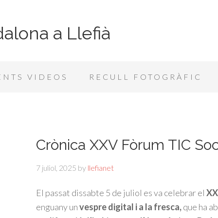
alona a Llefià
NTS VIDEOS
RECULL FOTOGRÀFIC
Crònica XXV Fòrum TIC Soc
7 juliol, 2025
by
llefianet
El passat dissabte 5 de juliol es va celebrar el
XX
enguany un
vespre digital i a la fresca,
que ha ab