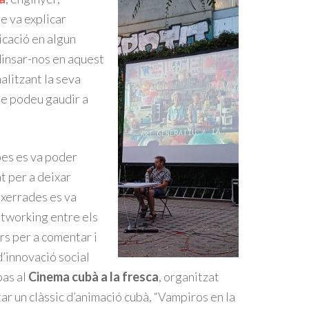
e va explicar
icació en algun
insar-nos en aquest
alitzant la seva
ue podeu gaudir a
rpes es va poder
t per a deixar
s xerrades es va
etworking entre els
rs per a comentar i
d’innovació social
pas al
Cinema cubà a la fresca
, organitzat
ar un clàssic d’animació cubà, “Vampiros en la