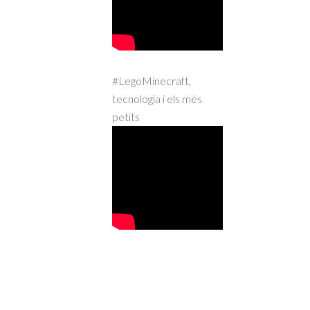
#LegoMinecraft,
tecnologia i els més
petits