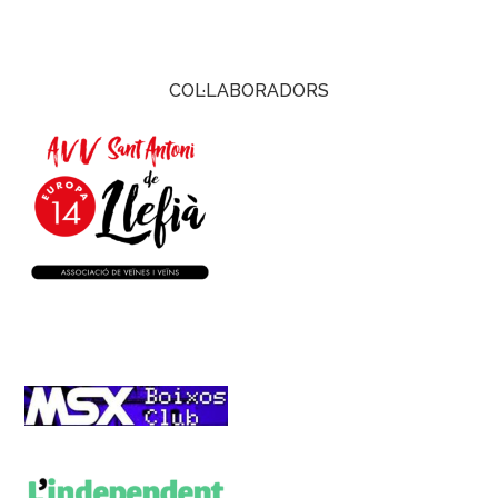
COL·LABORADORS