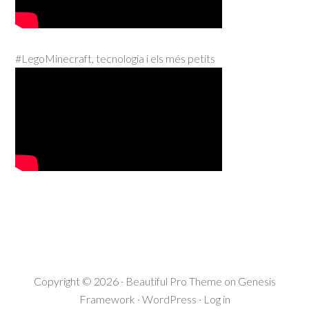
#LegoMinecraft, tecnologia i els més petits
Copyright © 2026 ·
Beautiful Pro Theme
on
Genesis
Framework
·
WordPress
·
Log in