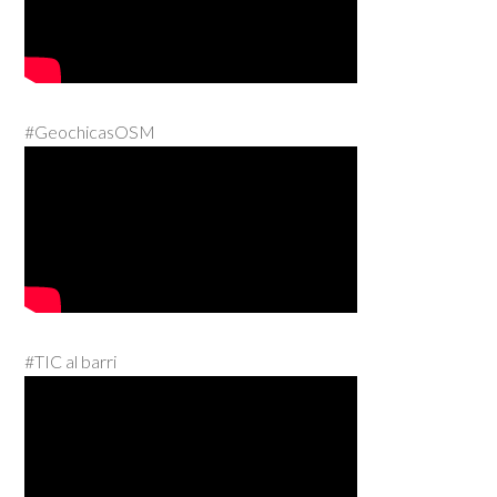
#GeochicasOSM
#TIC al barri