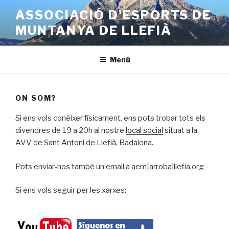
Saltar
ASSOCIACIÓ D'ESPORTS DE
al
MUNTANYA DE LLEFIÀ
contenido
Menú
ON SOM?
Si ens vols conèixer físicament, ens pots trobar tots els
divendres de 19 a 20h al nostre
local social
situat a la
AVV de Sant Antoni de Llefià, Badalona.
Pots enviar-nos també un email a aem[arroba]llefia.org
Si ens vols seguir per les xarxes: