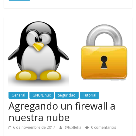
General
GNU/Linux
Seguridad
Tutorial
Agregando un firewall a
nuestra nube
6 de noviembre de 2017
@tuxllefia
0 comentarios