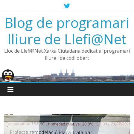
Saltar
al
Blog de programari
contenido
lliure de Llefi@Net
Lloc de Llefi@Net Xarxa Ciutadana dedicat al programari
lliure i de codi obert