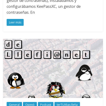
gestor de contraseñas), instalábamos y
configurábamos KeePassXC, un gestor de
contraseñas. En
Leer más
General
Opinió
Podcast
terTUXlias llefia