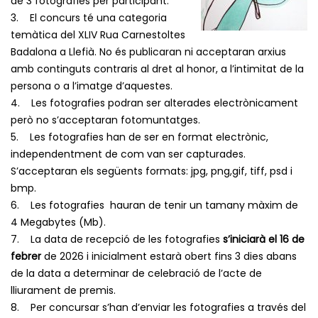
de 3 fotografies per participant.
3. El concurs té una categoria
temàtica del XLIV Rua Carnestoltes
Badalona a Llefià. No és publicaran ni acceptaran arxius
amb continguts contraris al dret al honor, a l’intimitat de la
persona o a l’imatge d’aquestes.
4. Les fotografies podran ser alterades electrònicament
però no s’acceptaran fotomuntatges.
5. Les fotografies han de ser en format electrònic,
independentment de com van ser capturades.
S’acceptaran els següents formats: jpg, png,gif, tiff, psd i
bmp.
6. Les fotografies hauran de tenir un tamany màxim de
4 Megabytes (Mb).
7. La data de recepció de les fotografies
s’iniciarà el 16 de
febrer
de 2026 i inicialment estarà obert fins 3 dies abans
de la data a determinar de celebració de l’acte de
lliurament de premis.
8. Per concursar s’han d’enviar les fotografies a través del