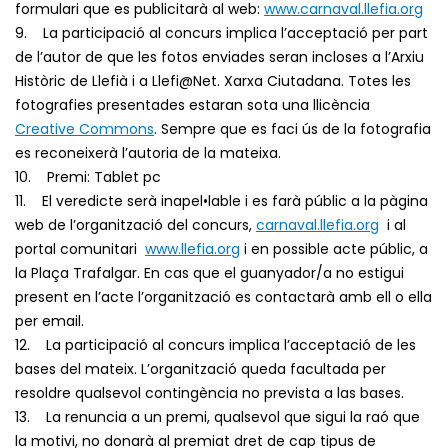
formulari que es publicitarà al web:
www.carnaval.llefia.org
9. La participació al concurs implica l’acceptació per part
de l’autor de que les fotos enviades seran incloses a l’Arxiu
Històric de Llefià i a Llefi@Net. Xarxa Ciutadana. Totes les
fotografies presentades estaran sota una llicència
Creative Commons
. Sempre que es faci ús de la fotografia
es reconeixerà l’autoria de la mateixa.
10. Premi: Tablet pc
11. El veredicte serà inapel•lable i es farà públic a la pàgina
web de l’organització del concurs,
carnaval.llefia.org
i al
portal comunitari
www.llefia.org
i en possible acte públic, a
la Plaça Trafalgar. En cas que el guanyador/a no estigui
present en l’acte l’organització es contactarà amb ell o ella
per email.
12. La participació al concurs implica l’acceptació de les
bases del mateix. L’organització queda facultada per
resoldre qualsevol contingència no prevista a las bases.
13. La renuncia a un premi, qualsevol que sigui la raó que
la motivi, no donarà al premiat dret de cap tipus de