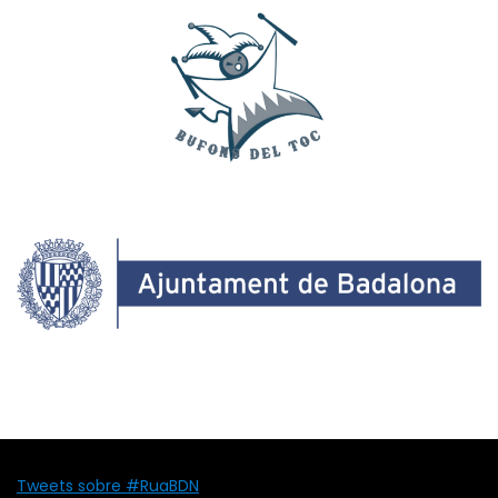
Tweets sobre #RuaBDN