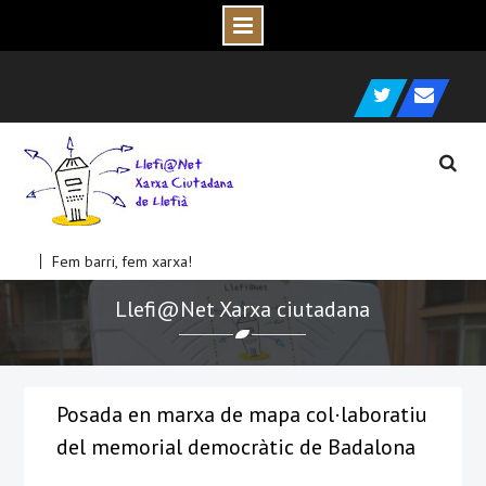
Skip
e
c
to
Twitter
C
o
r
r
e
u
l
e
c
t
r
ò
n
i
content
Fem barri, fem xarxa!
Llefi@Net Xarxa ciutadana
Posada en marxa de mapa col·laboratiu
del memorial democràtic de Badalona