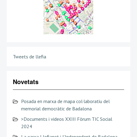
Tweets de llefia
Novetats
Posada en marxa de mapa col·laboratiu del
memorial democràtic de Badalona
>Documents i videos XXIII Fòrum TIC Social
2024
La xarxa Llefianet i l’Independent de Badalona