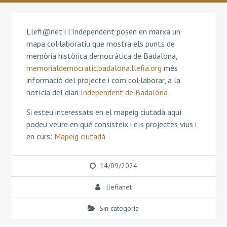
Llefi@net i l’Independent posen en marxa un
mapa col·laboratiu que mostra els punts de
memòria històrica democràtica de Badalona,
memorialdemocratic.badalona.llefia.org
més
informació del projecte i com col·laborar, a la
notícia del diari
Independent de Badalona
Si esteu interessats en el mapeig ciutadà aquí
podeu veure en què consisteix i els projectes vius i
en curs:
Mapeig ciutadà
14/09/2024
llefianet
Sin categoría
Navegació