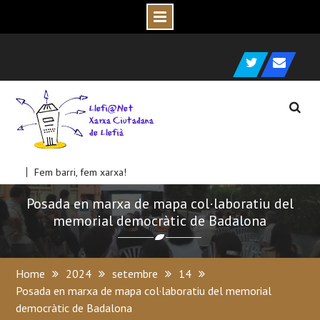
Skip
e
c
to
Twitter
C
o
r
r
e
u
l
e
c
t
r
ò
n
i
content
Fem barri, fem xarxa!
Posada en marxa de mapa col·laboratiu del
memorial democràtic de Badalona
Home
2024
setembre
14
Posada en marxa de mapa col·laboratiu del memorial
democràtic de Badalona