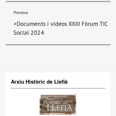
d'entrades
Previous
Previous
>Documents i videos XXIII Fòrum TIC
post:
Social 2024
Arxiu Històric de Llefià