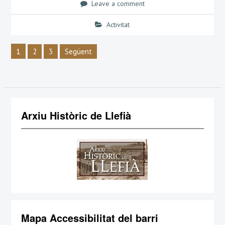
Leave a comment
Activitat
Navegació
1
2
3
Següent
d'entrades
Arxiu Històric de Llefià
Mapa Accessibilitat del barri