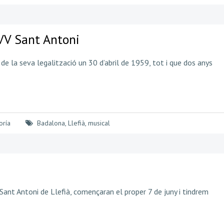
AVV Sant Antoni
de la seva legalització un 30 d’abril de 1959, tot i que dos anys
oría
Badalona
,
Llefià
,
musical
 Sant Antoni de Llefià, començaran el proper 7 de juny i tindrem