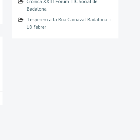
Crònica XXIII Fòrum TIC Social de
Badalona
T’esperem a la Rua Carnaval Badalona ::
18 febrer