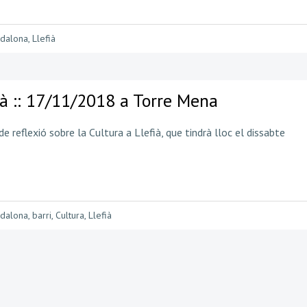
dalona
,
Llefià
fià :: 17/11/2018 a Torre Mena
e reflexió sobre la Cultura a Llefià, que tindrà lloc el dissabte
dalona
,
barri
,
Cultura
,
Llefià