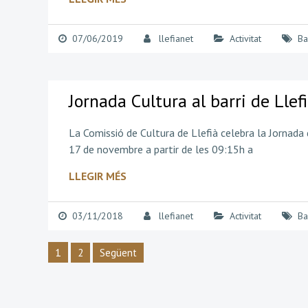
07/06/2019
llefianet
Activitat
Ba
Jornada Cultura al barri de Lle
La Comissió de Cultura de Llefià celebra la Jornada d
17 de novembre a partir de les 09:15h a
LLEGIR MÉS
03/11/2018
llefianet
Activitat
Ba
Navegació
1
2
Següent
d'entrades