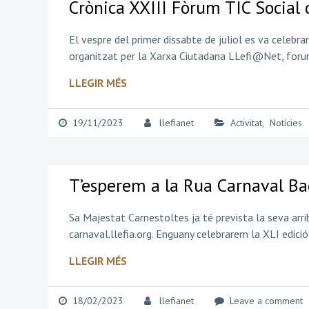
Crònica XXIII Fòrum TIC Social
El vespre del primer dissabte de juliol es va celebrar
organitzat per la Xarxa Ciutadana LLefi@Net, forum.
LLEGIR MÉS
19/11/2023
llefianet
Activitat
,
Notícies
T’esperem a la Rua Carnaval Bad
Sa Majestat Carnestoltes ja té prevista la seva arr
carnaval.llefia.org. Enguany celebrarem la XLI edici
LLEGIR MÉS
18/02/2023
llefianet
Leave a comment