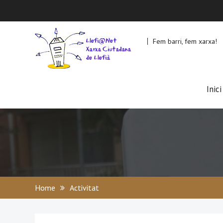
Skip
to
content
Fem barri, fem xarxa!
Inici
Home
Activitat