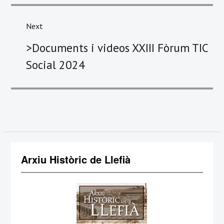
Next
Next
>Documents i videos XXIII Fòrum TIC
post:
Social 2024
Arxiu Històric de Llefià