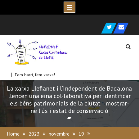
Skip
e
c
to
Twitter
C
o
r
r
e
u
l
e
c
t
r
ò
n
i
content
Fem barri, fem xarxa!
La xarxa Llefianet i l’Independent de Badalona
llencen una eina col·laborativa per identificar
els béns patrimonials de la ciutat i mostrar-
ne l’ús i estat de conservació
Home
2023
novembre
19