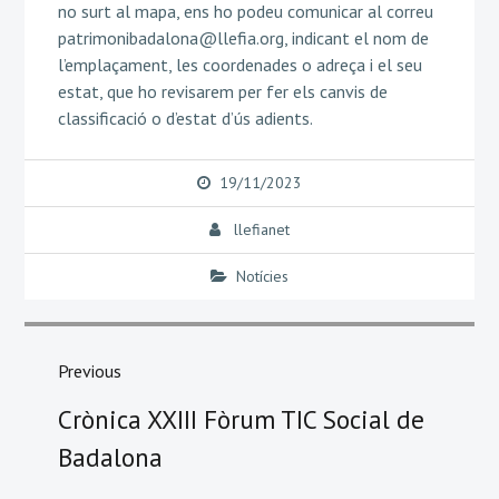
no surt al mapa, ens ho podeu comunicar al correu
patrimonibadalona@llefia.org, indicant el nom de
l’emplaçament, les coordenades o adreça i el seu
estat, que ho revisarem per fer els canvis de
classificació o d’estat d’ús adients.
19/11/2023
llefianet
Notícies
Navegació
d'entrades
Previous
Previous
Crònica XXIII Fòrum TIC Social de
post:
Badalona