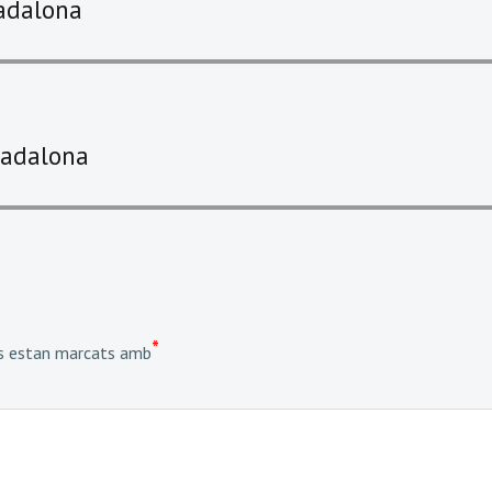
Badalona
Badalona
*
is estan marcats amb