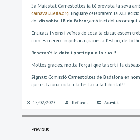
Sa Majestat Carnestoltes ja té prevista la seva arr
carnaval.llefia.org
. Enguany celebrarem la XLI edició
del
dissabte 18 de febrer,
amb inici del recorregut 
Entitats i veïns i veïnes de tota la ciutat estem tre
com es mereix, impulsada gràcies a l’esforç de toth
Reserva’t la data i participa a la rua !!
Moltes gràcies, molta força i que la sort i la disba
Signat:
Comissió Carnestoltes de Badalona en nom d
que us fa una crida a la festa i a la llibertat!!
18/02/2023
llefianet
Activitat
Navegació
d'entrades
Previous
Previous