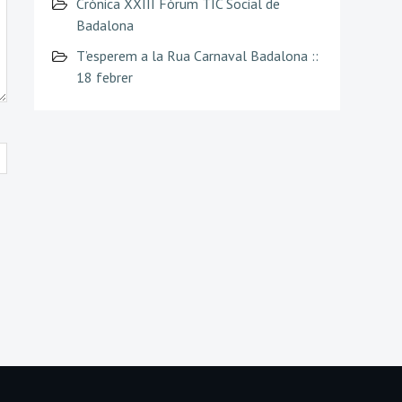
Crònica XXIII Fòrum TIC Social de
Badalona
T’esperem a la Rua Carnaval Badalona ::
18 febrer