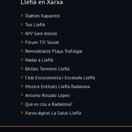
Llefià en Xarxa
Diables Kapaoltis
Tux Llefià
AVV Sant Antoni
Fòrum TIC Social
Remodelació Plaça Trafalgar
Nadal a Llefià
Bitlles Termites Llefià
Club Excursionista i Escalada Llefià
Mostra Entitats Llefià Badalona
Antonio Rosado López
Què es cou a Badalona?
Xarxa digital La Salut-Llefià