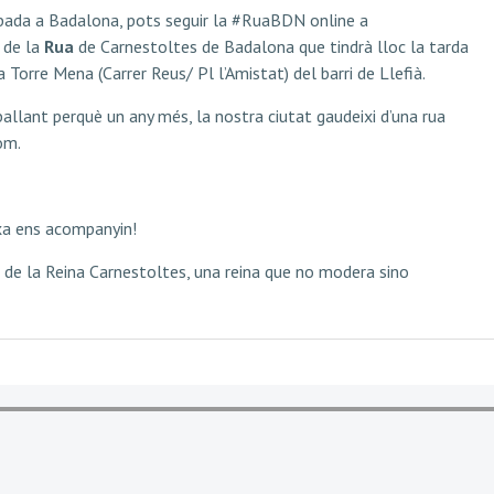
ibada a Badalona, pots seguir la #RuaBDN online a
 de la
Rua
de Carnestoltes de Badalona que tindrà lloc la tarda
a Torre Mena (Carrer Reus/ Pl l’Amistat) del barri de Llefià.
ballant perquè un any més, la nostra ciutat gaudeixi d’una rua
om.
uxa ens acompanyin!
e la Reina Carnestoltes, una reina que no modera sino