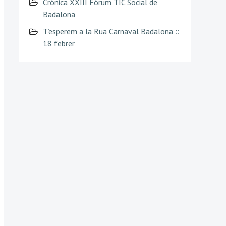
Crònica XXIII Fòrum TIC Social de
Badalona
T’esperem a la Rua Carnaval Badalona ::
18 febrer