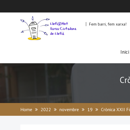
Skip
to
content
Fem barri, fem xarxa!
Inici
Cr
Home
2022
novembre
19
Crònica XXII F