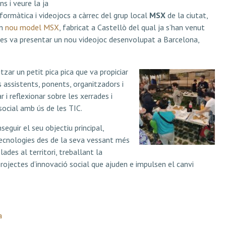
s i veure la ja
formàtica i videojocs a càrrec del grup local
MSX
de la ciutat,
un
nou model MSX
, fabricat a Castellò del qual ja s’han venut
es va presentar un nou videojoc desenvolupat a Barcelona,
zar un petit pica pica que va propiciar
 assistents, ponents, organitzadors i
 i reflexionar sobre les xerrades i
social amb ús de les TIC.
guir el seu objectiu principal,
 tecnologies des de la seva vessant més
elades al territori, treballant la
projectes d’innovació social que ajuden e impulsen el canvi
a