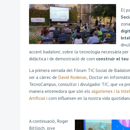
El p
Soci
zona
digi
Inte
divu
accent badaloní, sobre la tecnologia necessària per
didàctica i de demostració de com
construir el teu
La primera xerrada del Fòrum TIC Social de Badalona
ser a càrrec de
David Rodenas
, Doctor en Informàtic
TecnoCampus, consultor i divulgador TIC, que va pr
manera entenedora que són els
algorismes i la Intel
Artificial
i com influeixen en la nostra vida quotidian
A continuació, Roger
Bitlloch, jove