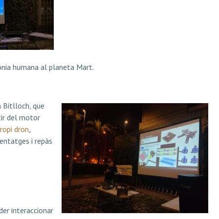
lònia humana al planeta Mart.
 Bitlloch, que
tir del motor
propi dron
,
entatges i repàs
der interaccionar