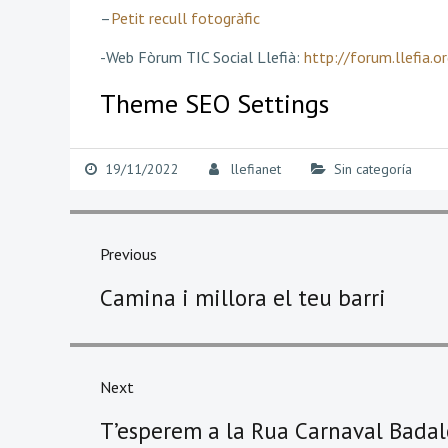
–
Petit recull fotogràfic
-Web Fòrum TIC Social Llefià:
http://forum.llefia.or
Theme SEO Settings
19/11/2022
llefianet
Sin categoría
Navegació
d'entrades
Previous
Previous
Camina i millora el teu barri
post:
Next
Next
T’esperem a la Rua Carnaval Badalo
post: