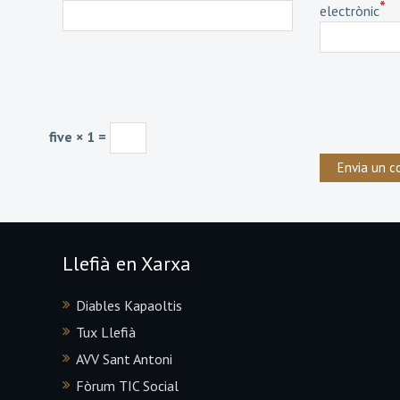
*
electrònic
five × 1 =
Llefià en Xarxa
Diables Kapaoltis
Tux Llefià
AVV Sant Antoni
Fòrum TIC Social