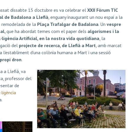
assat dissabte 15 d’octubre es va celebrar el
XXII Fòrum TIC
al de Badalona a Llefià
, enguany inaugurant un nou espai a la
 remodelada de la
Plaça Trafalgar de Badalona
. Un
vespre
tal,
que ha abordat temes com el paper dels
algorismes i la
l·ligència Artificial, en la nostra vida quotidiana
, la
lgació del
projecte de recerca, de Llefià a Mart
, amb marcat
 a l’establiment d’una colònia humana a Mart i una sessió
 propi dron
.
 a Llefià, va
a, professor del
esentar de
·ligència
a.