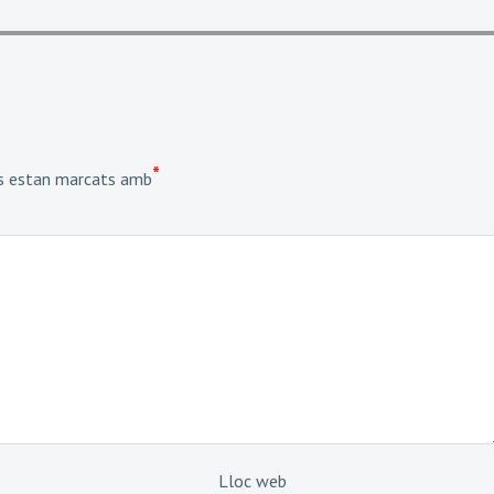
*
is estan marcats amb
Lloc web