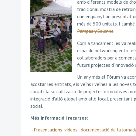
amb diferents models de dron
tradicional mostra de retroin
que enguany han presentat 
més de 500 unitats. I també 
Pampas y Selenne
.
Com a tancament, es va realit
espai de networking entre els
col·laboradors per a comentar
futurs projectes d’innovació 
Un any més el Fòrum va aconse
acostar les entitats, els veïns i veïnes a les noves
social i la socialització de projectes e iniciatives arr
integració d’allò global amb allò local, presentant 
social.
Més informació i recursos
:
–
Presentacions, videos i documentació de la jornad