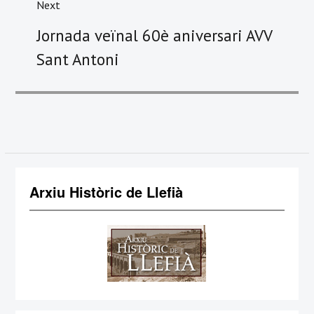
Next
Next
Jornada veïnal 60è aniversari AVV
post:
Sant Antoni
Arxiu Històric de Llefià