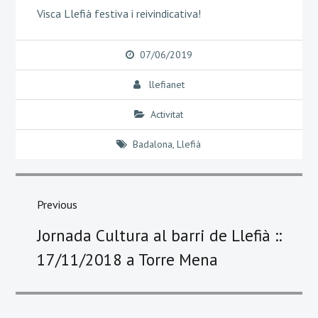
Visca Llefià festiva i reivindicativa!
07/06/2019
llefianet
Activitat
Badalona
,
Llefià
Navegació
d'entrades
Previous
Previous
Jornada Cultura al barri de Llefià ::
post:
17/11/2018 a Torre Mena