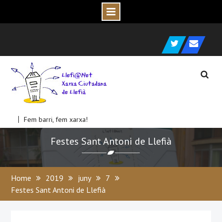
Skip
e
c
to
Twitter
C
o
r
r
e
u
l
e
c
t
r
ò
n
i
content
Fem barri, fem xarxa!
Festes Sant Antoni de Llefià
Home
2019
juny
7
Festes Sant Antoni de Llefià