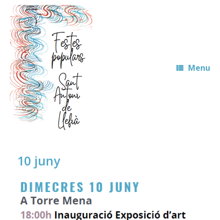
Skip
to
content
Menu
10 juny