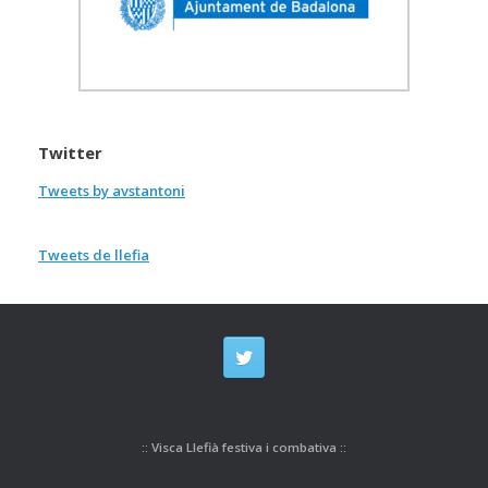
Twitter
Tweets by avstantoni
Tweets de llefia
:: Visca Llefià festiva i combativa ::