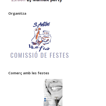
Organitza
Comerç amb les festes