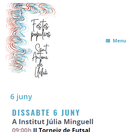
Skip
to
content
Menu
6 juny