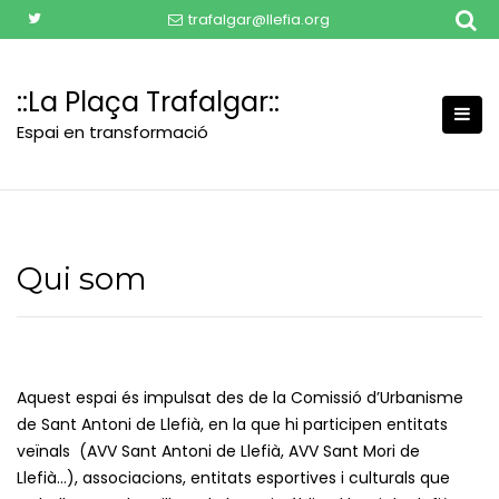
Skip
trafalgar@llefia.org
to
content
::La Plaça Trafalgar::
Espai en transformació
Qui som
Aquest espai és impulsat des de la Comissió d’Urbanisme
de Sant Antoni de Llefià, en la que hi participen entitats
veïnals (AVV Sant Antoni de Llefià, AVV Sant Mori de
Llefià…), associacions, entitats esportives i culturals que