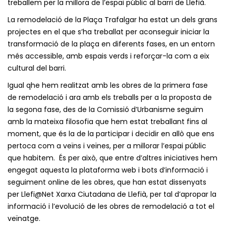
treballem per la millora de l’espai públic al barri de Llefià.
La remodelació de la Plaça Trafalgar ha estat un dels grans
projectes en el que s’ha treballat per aconseguir iniciar la
transformació de la plaça en diferents fases, en un entorn
més accessible, amb espais verds i reforçar-la com a eix
cultural del barri.
Igual qhe hem realitzat amb les obres de la primera fase
de remodelació i ara amb els treballs per a la proposta de
la segona fase, des de la Comissió d’Urbanisme seguim
amb la mateixa filosofia que hem estat treballant fins al
moment, que és la de la participar i decidir en allò que ens
pertoca com a veïns i veïnes, per a millorar l’espai públic
que habitem. És per això, que entre d’altres iniciatives hem
engegat aquesta la plataforma web i bots d’informació i
seguiment online de les obres, que han estat dissenyats
per Llefi@Net Xarxa Ciutadana de Llefià, per tal d’apropar la
informació i l’evolució de les obres de remodelació a tot el
veïnatge.