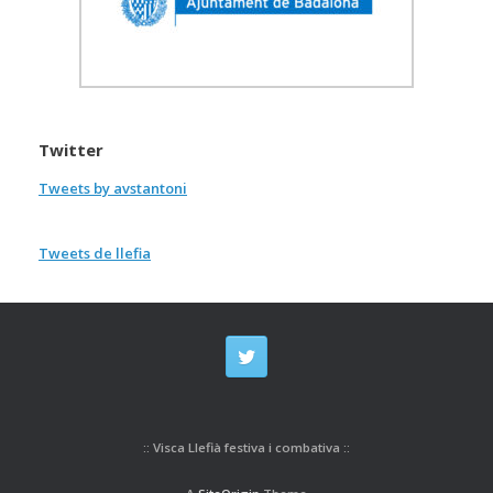
Twitter
Tweets by avstantoni
Tweets de llefia
:: Visca Llefià festiva i combativa ::