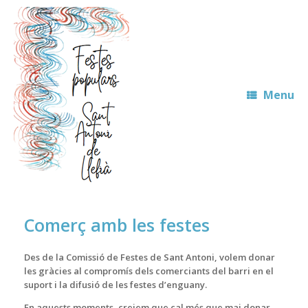
Skip
to
content
Menu
Comerç amb les festes
Des de la Comissió de Festes de Sant Antoni, volem donar
les gràcies al compromís dels comerciants del barri en el
suport i la difusió de les festes d’enguany.
En aquests moments, creiem que cal més que mai donar