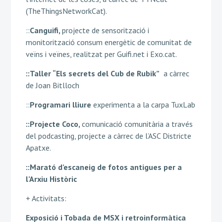
(TheThingsNetworkCat).
::
Canguifi,
projecte de
sensorització i
monitorització consum energètic de comunitat de
veïns i veïnes, realitzat per Guifi.net i Exo.cat.
::Taller “Els secrets del Cub de Rubik”
a càrrec
de Joan Bitlloch
::
Programari lliure
experimenta a la carpa TuxLab
::Projecte Coco,
comunicació comunitària a través
del podcasting, projecte a càrrec de l’ASC Districte
Apatxe.
::Marató d’escaneig de fotos antigues per a
l’Arxiu Històric
+ Activitats:
Exposició i Tobada de MSX i retroinformàtica